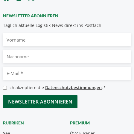
NEWSLETTER ABONNIEREN
Täglich aktuelle Logistik-News direkt ins Postfach.
Vorname
Nachname
E-
Mail
*
Datenschutzbestimmungen
Ich akzeptiere die
Datenschutzbestimmungen
.
*
*
CAPTCHA
RUBRIKEN
PREMIUM
See
ÖVZ E-Paper