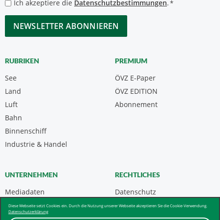
Datenschutzbestimmungen
Ich akzeptiere die
Datenschutzbestimmungen
.
*
*
CAPTCHA
RUBRIKEN
PREMIUM
See
ÖVZ E-Paper
Land
ÖVZ EDITION
Luft
Abonnement
Bahn
Binnenschiff
Industrie & Handel
UNTERNEHMEN
RECHTLICHES
Mediadaten
Datenschutz
Kontakt
Impressum
Diese Webseite setzt Cookies ein. Durch die Nutzung unserer Webseite akzeptieren Sie die Cookie-Verwendung.
Datenschutzerklärung
Über uns & AGB