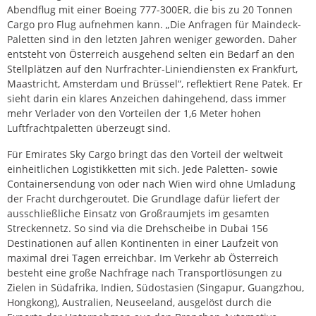
Abendflug mit einer Boeing 777-300ER, die bis zu 20 Tonnen
Cargo pro Flug aufnehmen kann. „Die Anfragen für Maindeck-
Paletten sind in den letzten Jahren weniger geworden. Daher
entsteht von Österreich ausgehend selten ein Bedarf an den
Stellplätzen auf den Nurfrachter-Liniendiensten ex Frankfurt,
Maastricht, Amsterdam und Brüssel“, reflektiert Rene Patek. Er
sieht darin ein klares Anzeichen dahingehend, dass immer
mehr Verlader von den Vorteilen der 1,6 Meter hohen
Luftfrachtpaletten überzeugt sind.
Für Emirates Sky Cargo bringt das den Vorteil der weltweit
einheitlichen Logistikketten mit sich. Jede Paletten- sowie
Containersendung von oder nach Wien wird ohne Umladung
der Fracht durchgeroutet. Die Grundlage dafür liefert der
ausschließliche Einsatz von Großraumjets im gesamten
Streckennetz. So sind via die Drehscheibe in Dubai 156
Destinationen auf allen Kontinenten in einer Laufzeit von
maximal drei Tagen erreichbar. Im Verkehr ab Österreich
besteht eine große Nachfrage nach Transportlösungen zu
Zielen in Südafrika, Indien, Südostasien (Singapur, Guangzhou,
Hongkong), Australien, Neuseeland, ausgelöst durch die