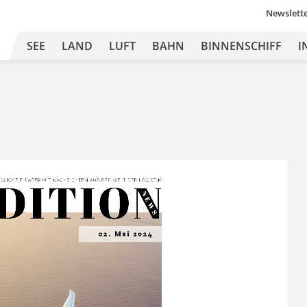
Newslett
SEE
LAND
LUFT
BAHN
BINNENSCHIFF
I
DITION
Ä
GLICHE 
E-
PAPER MIT
 NA
CHRICHTEN 
A US DER 
WEL
T 
DER L
OGISTIK
N E
W S
02. Mai 2024