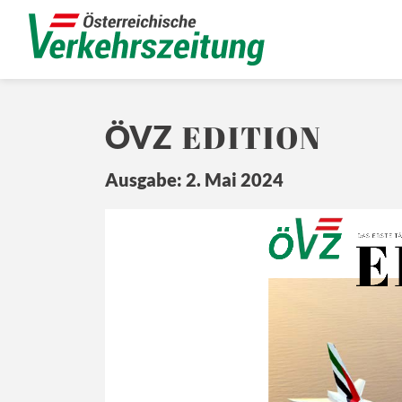
EDITION
ÖVZ
Ausgabe: 2. Mai 2024
E
Ö
Z
DA
S ERSTE 
T