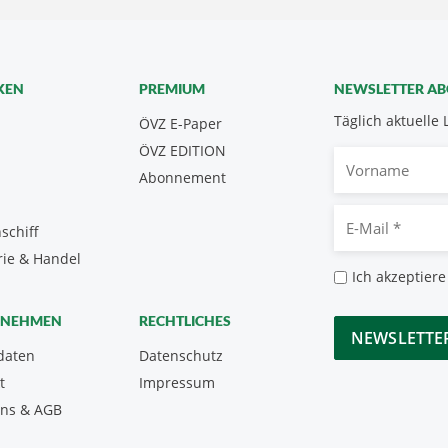
KEN
PREMIUM
NEWSLETTER A
Täglich aktuelle 
ÖVZ E-Paper
ÖVZ EDITION
Vorname
Abonnement
E-
schiff
Mail
rie & Handel
*
Datenschutz
Ich akzeptiere
*
CAPTCHA
RNEHMEN
RECHTLICHES
daten
Datenschutz
t
Impressum
uns & AGB