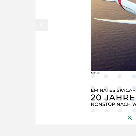
chevron_left
Bild: Emirates
EMIRATES SKYCAR
20 JAHRE
NONSTOP NACH 
zoom_in