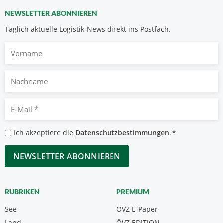
NEWSLETTER ABONNIEREN
Täglich aktuelle Logistik-News direkt ins Postfach.
Vorname
Nachname
E-
Mail
*
Datenschutzbestimmungen
Ich akzeptiere die
Datenschutzbestimmungen
.
*
*
CAPTCHA
RUBRIKEN
PREMIUM
See
ÖVZ E-Paper
Land
ÖVZ EDITION