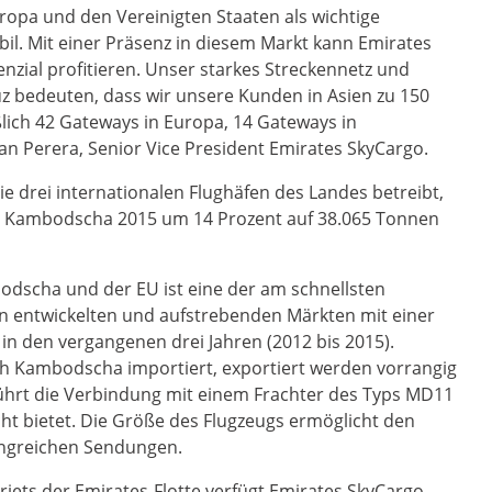
opa und den Vereinigten Staaten als wichtige
bil. Mit einer Präsenz in diesem Markt kann Emirates
ial profitieren. Unser starkes Streckennetz und
uz bedeuten, dass wir unsere Kunden in Asien zu 150
lich 42 Gateways in Europa, 14 Gateways in
ran Perera, Senior Vice President Emirates SkyCargo.
e drei internationalen Flughäfen des Landes betreibt,
h Kambodscha 2015 um 14 Prozent auf 38.065 Tonnen
odscha und der EU ist eine der am schnellsten
entwickelten und aufstrebenden Märkten mit einer
in den vergangenen drei Jahren (2012 bis 2015).
h Kambodscha importiert, exportiert werden vorrangig
führt die Verbindung mit einem Frachter des Typs MD11
cht bietet. Die Größe des Flugzeugs ermöglicht den
ngreichen Sendungen.
rjets der Emirates-Flotte verfügt Emirates SkyCargo