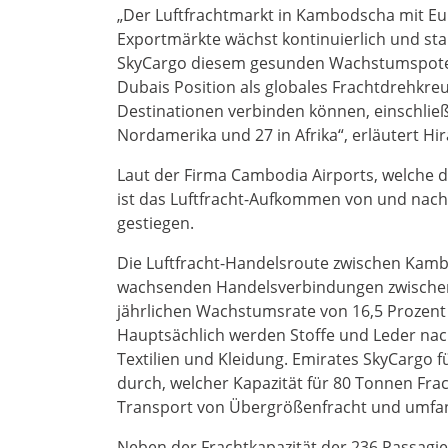
„Der Luftfrachtmarkt in Kambodscha mit Eur
Exportmärkte wächst kontinuierlich und sta
SkyCargo diesem gesunden Wachstumspotenz
Dubais Position als globales Frachtdrehkre
Destinationen verbinden können, einschließ
Nordamerika und 27 in Afrika“, erläutert Hi
Laut der Firma Cambodia Airports, welche di
ist das Luftfracht-Aufkommen von und nac
gestiegen.
Die Luftfracht-Handelsroute zwischen Kamb
wachsenden Handelsverbindungen zwischen 
jährlichen Wachstumsrate von 16,5 Prozent 
Hauptsächlich werden Stoffe und Leder nac
Textilien und Kleidung. Emirates SkyCargo 
durch, welcher Kapazität für 80 Tonnen Fra
Transport von Übergrößenfracht und umfa
Neben der Frachtkapazität der 236 Passagie