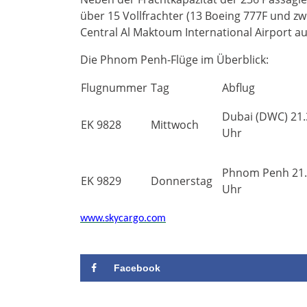
über 15 Vollfrachter (13 Boeing 777F und z
Central Al Maktoum International Airport 
Die Phnom Penh-Flüge im Überblick:
Flugnummer
Tag
Abflug
Dubai (DWC) 21.
EK 9828
Mittwoch
Uhr
Phnom Penh 21
EK 9829
Donnerstag
Uhr
www.skycargo.com
Facebook