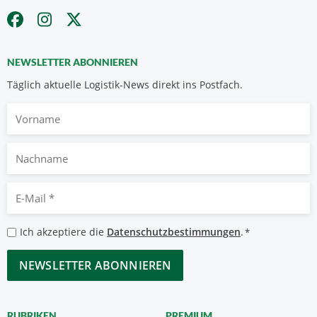
NEWSLETTER ABONNIEREN
Täglich aktuelle Logistik-News direkt ins Postfach.
Vorname
Nachname
E-
Mail
*
Datenschutzbestimmungen
Ich akzeptiere die
Datenschutzbestimmungen
.
*
*
CAPTCHA
RUBRIKEN
PREMIUM