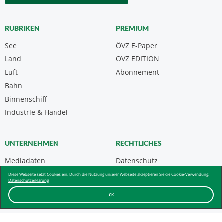
RUBRIKEN
PREMIUM
See
ÖVZ E-Paper
Land
ÖVZ EDITION
Luft
Abonnement
Bahn
Binnenschiff
Industrie & Handel
UNTERNEHMEN
RECHTLICHES
Mediadaten
Datenschutz
Kontakt
Impressum
Diese Webseite setzt Cookies ein. Durch die Nutzung unserer Webseite akzeptieren Sie die Cookie-Verwendung.
Datenschutzerklärung
Über uns & AGB
OK