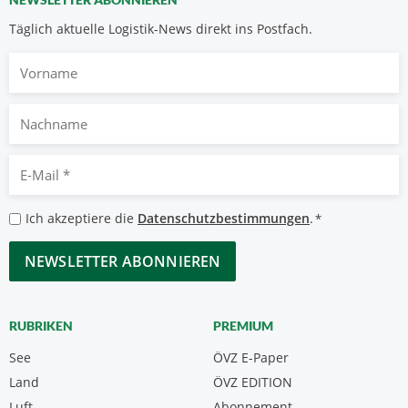
Täglich aktuelle Logistik-News direkt ins Postfach.
Vorname
Nachname
E-
Mail
*
Datenschutzbestimmungen
Ich akzeptiere die
Datenschutzbestimmungen
.
*
*
CAPTCHA
RUBRIKEN
PREMIUM
See
ÖVZ E-Paper
Land
ÖVZ EDITION
Luft
Abonnement