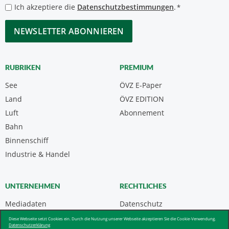
*
Datenschutzbestimmungen
Ich akzeptiere die
Datenschutzbestimmungen
.
*
*
CAPTCHA
RUBRIKEN
PREMIUM
See
ÖVZ E-Paper
Land
ÖVZ EDITION
Luft
Abonnement
Bahn
Binnenschiff
Industrie & Handel
UNTERNEHMEN
RECHTLICHES
Mediadaten
Datenschutz
Kontakt
Impressum
Diese Webseite setzt Cookies ein. Durch die Nutzung unserer Webseite akzeptieren Sie die Cookie-Verwendung.
Datenschutzerklärung