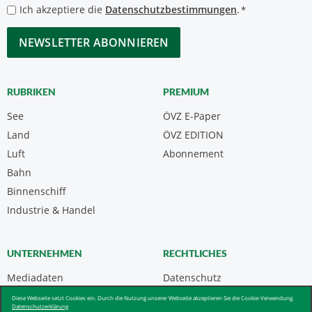
*
Datenschutzbestimmungen
Ich akzeptiere die
Datenschutzbestimmungen
.
*
*
CAPTCHA
RUBRIKEN
PREMIUM
See
ÖVZ E-Paper
Land
ÖVZ EDITION
Luft
Abonnement
Bahn
Binnenschiff
Industrie & Handel
UNTERNEHMEN
RECHTLICHES
Mediadaten
Datenschutz
Kontakt
Impressum
Diese Webseite setzt Cookies ein. Durch die Nutzung unserer Webseite akzeptieren Sie die Cookie-Verwendung.
Datenschutzerklärung