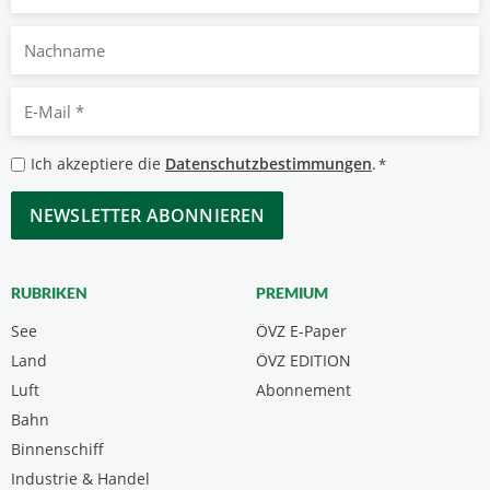
Nachname
E-
Mail
*
Datenschutzbestimmungen
Ich akzeptiere die
Datenschutzbestimmungen
.
*
*
CAPTCHA
RUBRIKEN
PREMIUM
See
ÖVZ E-Paper
Land
ÖVZ EDITION
Luft
Abonnement
Bahn
Binnenschiff
Industrie & Handel