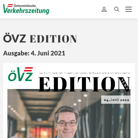
EDITION
ÖVZ
Ausgabe: 4. Juni 2021
EDITION
Ö
Z
DA
S ERSTE 
TÄ
GLICHE 
E-
PAPER MIT
 NA
CHRICHTEN 
A US DER 
WEL
T 
DER L
OGISTIK
N E
W S
04.Juni 2021