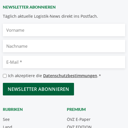
NEWSLETTER ABONNIEREN
Täglich aktuelle Logistik-News direkt ins Postfach.
Vorname
Nachname
E-
Mail
*
Datenschutzbestimmungen
Ich akzeptiere die
Datenschutzbestimmungen
.
*
*
CAPTCHA
RUBRIKEN
PREMIUM
See
ÖVZ E-Paper
Land
ÖVZ EDITION