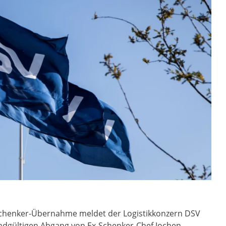
chenker-Übernahme meldet der Logistikkonzern DSV
 endgültigen Abgang von Ex-Schenker-Chef Jochen