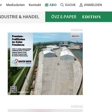
er
Mediadaten
Kontakt
ABO
SUCHE
ANMELDEN
NDUSTRIE & HANDEL
ÖVZ E-PAPER
EDITION
ANZEIGE
ANZEIGE