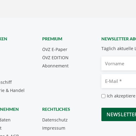
KEN
PREMIUM
NEWSLETTER A
Täglich aktuelle 
ÖVZ E-Paper
ÖVZ EDITION
Vorname
Abonnement
E-
schiff
Mail
rie & Handel
*
Datenschutz
Ich akzeptiere
*
CAPTCHA
RNEHMEN
RECHTLICHES
daten
Datenschutz
t
Impressum