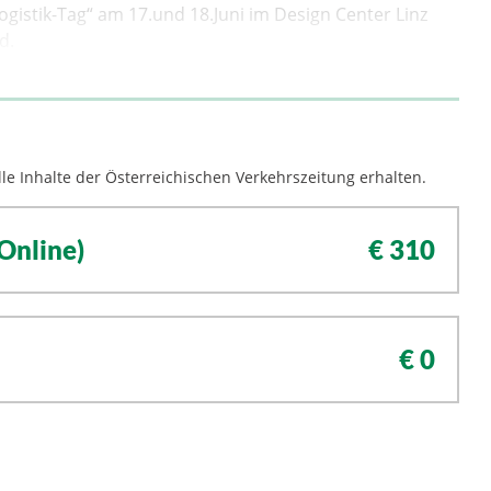
gistik-Tag“ am 17.und 18.Juni im Design Center Linz
d.
le Inhalte der Österreichischen Verkehrszeitung erhalten.
Online)
€ 310
€ 0