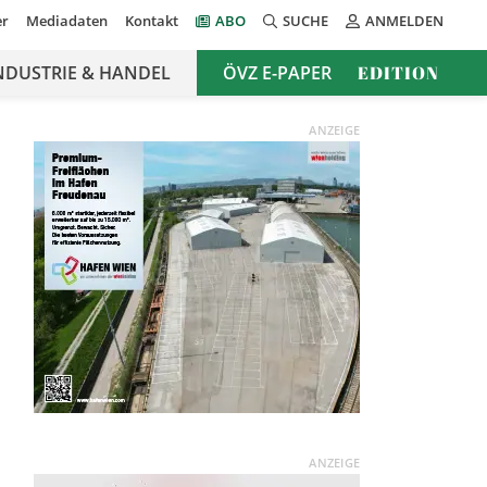
er
Mediadaten
Kontakt
ABO
SUCHE
ANMELDEN
NDUSTRIE & HANDEL
ÖVZ E-PAPER
EDITION
ANZEIGE
ANZEIGE