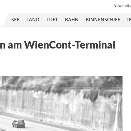
Newslett
SEE
LAND
LUFT
BAHN
BINNENSCHIFF
I
an am WienCont-Terminal