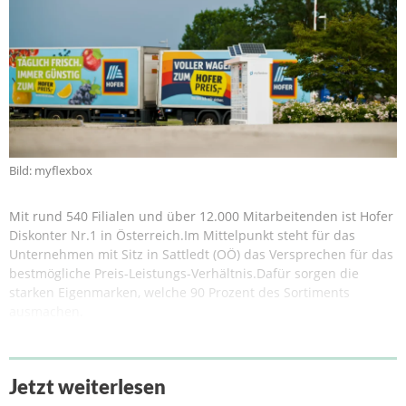
Bild: myflexbox
Mit rund 540 Filialen und über 12.000 Mitarbeitenden ist Hofer
Diskonter Nr.1 in Österreich.Im Mittelpunkt steht für das
Unternehmen mit Sitz in Sattledt (OÖ) das Versprechen für das
bestmögliche Preis-Leistungs-Verhältnis.Dafür sorgen die
starken Eigenmarken, welche 90 Prozent des Sortiments
ausmachen.
Jetzt weiterlesen