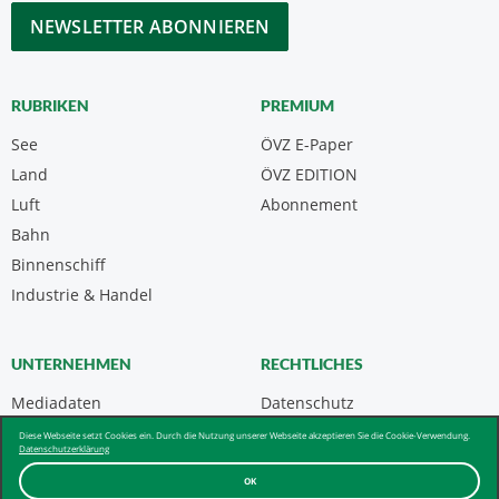
CAPTCHA
RUBRIKEN
PREMIUM
See
ÖVZ E-Paper
Land
ÖVZ EDITION
Luft
Abonnement
Bahn
Binnenschiff
Industrie & Handel
UNTERNEHMEN
RECHTLICHES
Mediadaten
Datenschutz
Kontakt
Impressum
Diese Webseite setzt Cookies ein. Durch die Nutzung unserer Webseite akzeptieren Sie die Cookie-Verwendung.
Datenschutzerklärung
Über uns & AGB
OK