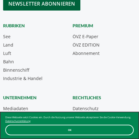
CAPTCHA
RUBRIKEN
PREMIUM
See
ÖVZ E-Paper
Land
ÖVZ EDITION
Luft
Abonnement
Bahn
Binnenschiff
Industrie & Handel
UNTERNEHMEN
RECHTLICHES
Mediadaten
Datenschutz
Kontakt
Impressum
Diese Webseite setzt Cookies ein. Durch die Nutzung unserer Webseite akzeptieren Sie die Cookie-Verwendung.
Datenschutzerklärung
Über uns & AGB
OK