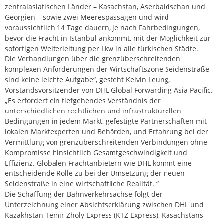
zentralasiatischen Länder – Kasachstan, Aserbaidschan und
Georgien – sowie zwei Meerespassagen und wird
voraussichtlich 14 Tage dauern, je nach Fahrbedingungen,
bevor die Fracht in Istanbul ankommt, mit der Möglichkeit zur
sofortigen Weiterleitung per Lkw in alle türkischen Städte.
Die Verhandlungen über die grenzüberschreitenden
komplexen Anforderungen der Wirtschaftszone Seidenstraße
sind keine leichte Aufgabe“, gesteht Kelvin Leung,
Vorstandsvorsitzender von DHL Global Forwarding Asia Pacific.
„Es erfordert ein tiefgehendes Verständnis der
unterschiedlichen rechtlichen und infrastrukturellen
Bedingungen in jedem Markt, gefestigte Partnerschaften mit
lokalen Marktexperten und Behörden, und Erfahrung bei der
Vermittlung von grenzüberschreitenden Verbindungen ohne
Kompromisse hinsichtlich Gesamtgeschwindigkeit und
Effizienz. Globalen Frachtanbietern wie DHL kommt eine
entscheidende Rolle zu bei der Umsetzung der neuen
Seidenstraße in eine wirtschaftliche Realität. “
Die Schaffung der Bahnverkehrsachse folgt der
Unterzeichnung einer Absichtserklärung zwischen DHL und
Kazakhstan Temir Zholy Express (KTZ Express), Kasachstans