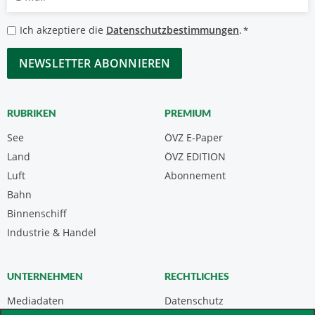
Mail
*
Datenschutzbestimmungen
Ich akzeptiere die
Datenschutzbestimmungen
.
*
*
CAPTCHA
RUBRIKEN
PREMIUM
See
ÖVZ E-Paper
Land
ÖVZ EDITION
Luft
Abonnement
Bahn
Binnenschiff
Industrie & Handel
UNTERNEHMEN
RECHTLICHES
Mediadaten
Datenschutz