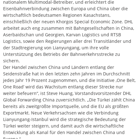
nationalem Multimodal-Betreiber, und erleichtert die
Eisenbahnverbindung zwischen Europa und China über die
wirtschaftlich bedeutsamen Regionen Kasachstans,
einschließlich der neuen Khorgos Special Economic Zone. DHL
arbeitet auch eng zusammen mit Bahngesellschaften in China,
Aserbaidschan und Georgien, Karvan Logistics und RTSB
Logistics, sowie den Regierungen aller drei Transitländer und
der Stadtregierung von Lianyungang, um ihre volle
Unterstützung des Betriebs der Bahnverkehrsstrecke zu
sichern.
Der Handel zwischen China und Ländern entlang der
Seidenstraße hat in den letzten zehn Jahren im Durchschnitt
jedes Jahr 19 Prozent zugenommen, und die Initiative ‚One Belt,
One Road’ wird das Wachstum entlang dieser Strecke nur
weiter befeuern“, ist Steve Huang, Vorstandsvorsitzender DHL
Global Forwarding China zuversichtlich. „Die Türkei zählt China
bereits als zweitgrößte Importquelle, und die EU als größten
Exportmarkt. Neue Verkehrsachsen wie die Verbindung
Lianyungang-Istanbul wird die strategische Bedeutung der
Türkei weiter steigern, und damit auch die wirtschaftliche
Entwicklung als Kanal für den Handel zwischen China und
Europa.“