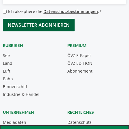
Mail
*
Datenschutzbestimmungen
Ich akzeptiere die
Datenschutzbestimmungen
.
*
*
CAPTCHA
RUBRIKEN
PREMIUM
See
ÖVZ E-Paper
Land
ÖVZ EDITION
Luft
Abonnement
Bahn
Binnenschiff
Industrie & Handel
UNTERNEHMEN
RECHTLICHES
Mediadaten
Datenschutz