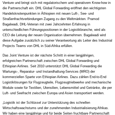
Venture und bringt sich mit regulatorischem und operativem Know-how in
die Partnerschaft ein. DHL Global Forwarding eröffnet den wichtigsten
Handelsknotenpunkten in Äthiopien mit neuen Luft-, See- und
Straßenfrachtverbindungen Zugang zu den Weltmärkten. Pramod
Bagalwadi, DHL-Veteran mit zwei Jahrzehnten Erfahrung in
unterschiedlichen Führungspositionen in der Logistikbranche, wird als
CEO die Leitung der neuen Organisation übernehmen. Bagalwadi wird
diese Aufgabe zusätzlich zu seiner Verantwortung als Leiter des Industrial
Projects Teams von DHL in Süd-Afrika erfüllen.
Das Joint Venture ist der nächste Schritt in einer langjährigen,
erfolgreichen Partnerschaft zwischen DHL Global Forwarding und
Ethiopian Airlines. Seit 2010 unterstützt DHL Global Forwarding die
Wartungs-, Reparatur- und Instandhaltung-Services (MRO) der
kommerziellen Sparte von Ethiopian Airlines. Dazu zählen End-to-End
Logistiklösungen für Flugzeugteile, Flugzeugtriebwerke und mechanische
Module sowie für Textilien, Utensilien, Lebensmittel und Getränke, die per
Luft- und Seefracht zwischen Europa und Asien transportiert werden.
„Logistik ist der Schlüssel zur Unterstützung des schnellen
Wirtschaftswachstums und der zunehmenden Industrialisierung Afrikas.
Wir haben eine langjährige und für beide Seiten fruchtbare Partnerschaft