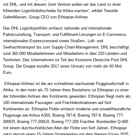
mit DHL, und mit diesem Joint Venture wollen wir das Land zu einer
führenden Logistikdrehscheibe für Afrika machen“, erklärt Tewolde
GebreMariam, Group CEO von Ethiopian Airlines.
Das DHL Logistikportfolio umfasst nationale und internationale
Paketzustellung, Transport- und Fulfillment-Lösungen im E-Commerce,
internationalen Expressversand sowie Straßen-, Luft- und
Seefrachttransport bis zum Supply-Chain-Management. DHL beschäftigt
rund 360.000 Mitarbeiterinnen und Mitarbeitern in über 220 Ländern und
Territorien. Das Unternehmen ist Teil des Konzerns Deutsche Post DHL
Group. Die Gruppe erzielte 2017 einen Umsatz von mehr als 60 Mrd.
Euro.
Ethiopian Airlines ist die am schnellsten wachsende Fluggesellschaft in
Afrika. In den mehr als 70 Jahren ihres Bestehens ist Ethiopian zu einer
der führenden Airlines des Kontinents geworden. Ethiopian fliegt mehr als
100 internationale Passagier- und Frachtdestinationen auf fünf
Kontinenten an. Ethiopian Flotte umfasst moderne und umweltfreundliche
Flugzeuge wie Airbus A350, Boeing 787-8, Boeing 787-9, Boeing 777-
300ER, Boeing 777-200LR, Boeing 777-200 Frachter, Bombardier Q-400
mit einem durchschnittlichen Alter der Flotte von fünf Jahren. Ethiopian
setzt derzeit einen 15-Jahres-Strategieplan mit dem Namen Vision 2025