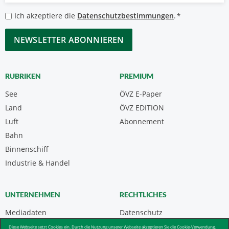
*
Datenschutzbestimmungen
Ich akzeptiere die
Datenschutzbestimmungen
.
*
*
CAPTCHA
RUBRIKEN
PREMIUM
See
ÖVZ E-Paper
Land
ÖVZ EDITION
Luft
Abonnement
Bahn
Binnenschiff
Industrie & Handel
UNTERNEHMEN
RECHTLICHES
Mediadaten
Datenschutz
Kontakt
Impressum
Diese Webseite setzt Cookies ein. Durch die Nutzung unserer Webseite akzeptieren Sie die Cookie-Verwendung.