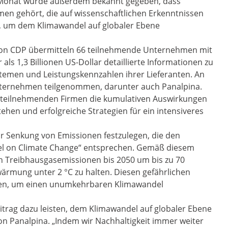
g Monat wurde außerdem bekannt gegeben, dass
en gehört, die auf wissenschaftlichen Erkenntnissen
, um dem Klimawandel auf globaler Ebene
on CDP übermitteln 66 teilnehmende Unternehmen mit
s 1,3 Billionen US-Dollar detaillierte Informationen zu
men und Leistungskennzahlen ihrer Lieferanten. An
ternehmen teilgenommen, darunter auch Panalpina.
e teilnehmenden Firmen die kumulativen Auswirkungen
tehen und erfolgreiche Strategien für ein intensiveres
 zur Senkung von Emissionen festzulegen, die den
el on Climate Change“ entsprechen. Gemäß diesem
 Treibhausgasemissionen bis 2050 um bis zu 70
ärmung unter 2 °C zu halten. Diesen gefährlichen
iten, um einen unumkehrbaren Klimawandel
trag dazu leisten, dem Klimawandel auf globaler Ebene
on Panalpina. „Indem wir Nachhaltigkeit immer weiter