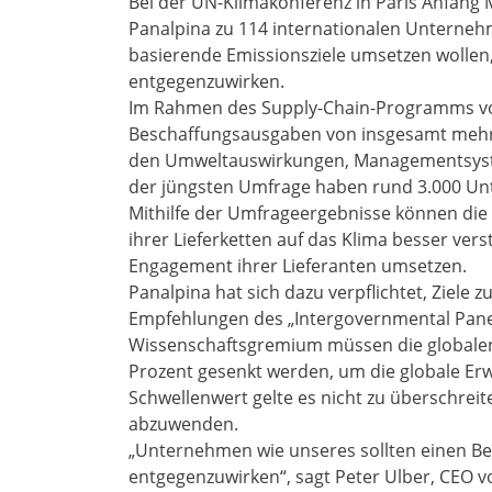
Bei der UN-Klimakonferenz in Paris Anfan
Panalpina zu 114 internationalen Unternehm
basierende Emissionsziele umsetzen wollen
entgegenzuwirken.
Im Rahmen des Supply-Chain-Programms v
Beschaffungsausgaben von insgesamt mehr al
den Umweltauswirkungen, Managementsyste
der jüngsten Umfrage haben rund 3.000 Un
Mithilfe der Umfrageergebnisse können di
ihrer Lieferketten auf das Klima besser vers
Engagement ihrer Lieferanten umsetzen.
Panalpina hat sich dazu verpflichtet, Ziele
Empfehlungen des „Intergovernmental Pan
Wissenschaftsgremium müssen die globalen
Prozent gesenkt werden, um die globale Erw
Schwellenwert gelte es nicht zu überschre
abzuwenden.
„Unternehmen wie unseres sollten einen Bei
entgegenzuwirken“, sagt Peter Ulber, CEO v