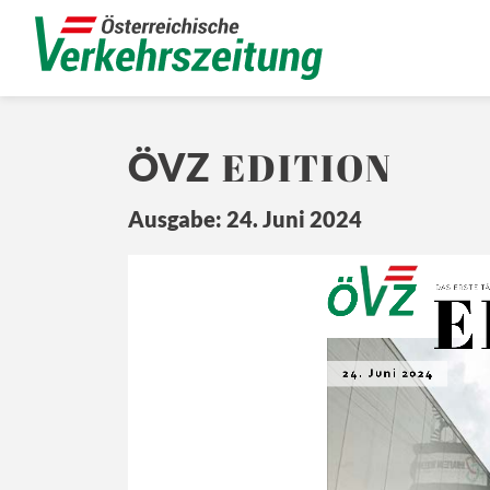
EDITION
ÖVZ
Ausgabe: 24. Juni 2024
E
Ö
Z
DA
S ERSTE 
T
24. Juni 2024