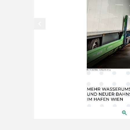
chevron_left
Bild: Hafen Wien - Barbara Nidetzky
MEHR WASSERUMS
UND NEUER BAHN
IM HAFEN WIEN
zoom_in