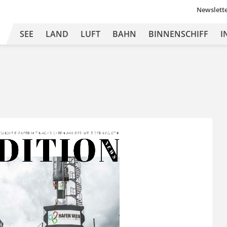
Newslett
SEE
LAND
LUFT
BAHN
BINNENSCHIFF
I
DITION
Ä
GLICHE 
E-
PAPER MIT
 NA
CHRICHTEN 
A US DER 
WEL
T 
DER L
OGISTIK
N E
W S