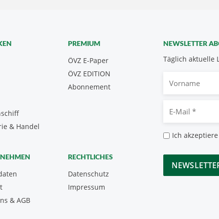
KEN
PREMIUM
NEWSLETTER A
Täglich aktuelle 
ÖVZ E-Paper
ÖVZ EDITION
Vorname
Abonnement
E-
schiff
Mail
rie & Handel
*
Datenschutz
Ich akzeptiere
*
CAPTCHA
RNEHMEN
RECHTLICHES
daten
Datenschutz
t
Impressum
uns & AGB