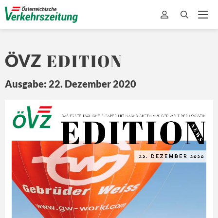
EDITION
ÖVZ
Ausgabe: 22. Dezember 2020
EDITION
Ö
Z
DA
S ERSTE 
TÄ
GLICHE 
E-
PAPER MIT
 NA
CHRICHTEN 
A US DER 
WEL
T 
DER L
OGISTIK
N E
W S
22. 
DEZEMBER
 2020