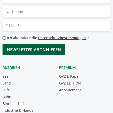
Nachname
E-
Mail
*
Datenschutzbestimmungen
Ich akzeptiere die
Datenschutzbestimmungen
.
*
*
CAPTCHA
RUBRIKEN
PREMIUM
See
ÖVZ E-Paper
Land
ÖVZ EDITION
Luft
Abonnement
Bahn
Binnenschiff
Industrie & Handel