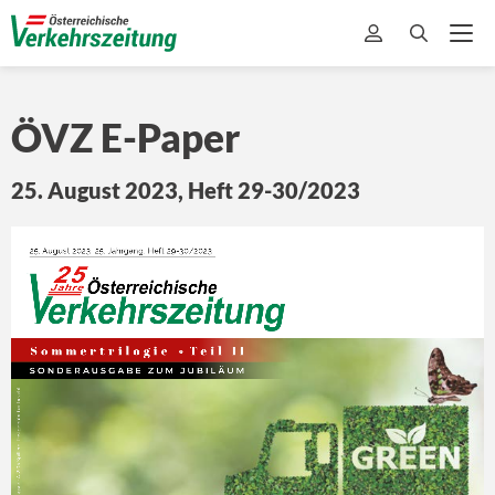
ÖVZ
E-Paper
25. August 2023, Heft 29-30/2023
25. August 2023, 25. Jahrgang, Heft 29-30/2023
V
25
Österreichische
Jahre
erkehrszeitung
Sommertrilogie
Teil II
•
SONDERAUSGABE ZUM JUBILÄUM
Erscheinungsort: A-2104 Spillern, Postgebühr bar bezahlt.