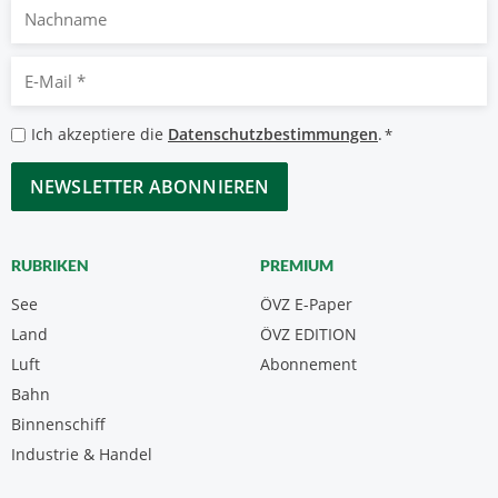
Nachname
E-
Mail
*
Datenschutzbestimmungen
Ich akzeptiere die
Datenschutzbestimmungen
.
*
*
CAPTCHA
RUBRIKEN
PREMIUM
See
ÖVZ E-Paper
Land
ÖVZ EDITION
Luft
Abonnement
Bahn
Binnenschiff
Industrie & Handel