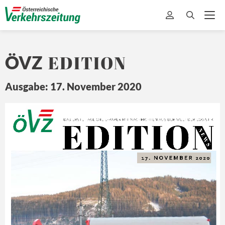
EDITION
ÖVZ
Ausgabe: 17. November 2020
EDITION
Ö
Z
DA
S ERSTE 
TÄ
GLICHE 
E-
PAPER MIT
 NA
CHRICHTEN 
A US DER 
WEL
T 
DER L
OGISTIK
N E
W S
17. 
NOVEMBER
 2020