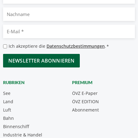
Nachname
E-
Mail
*
Datenschutzbestimmungen
Ich akzeptiere die
Datenschutzbestimmungen
.
*
*
CAPTCHA
RUBRIKEN
PREMIUM
See
ÖVZ E-Paper
Land
ÖVZ EDITION
Luft
Abonnement
Bahn
Binnenschiff
Industrie & Handel