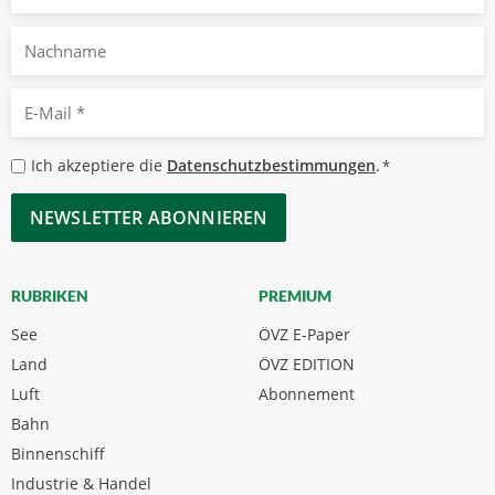
Nachname
E-
Mail
*
Datenschutzbestimmungen
Ich akzeptiere die
Datenschutzbestimmungen
.
*
*
CAPTCHA
RUBRIKEN
PREMIUM
See
ÖVZ E-Paper
Land
ÖVZ EDITION
Luft
Abonnement
Bahn
Binnenschiff
Industrie & Handel