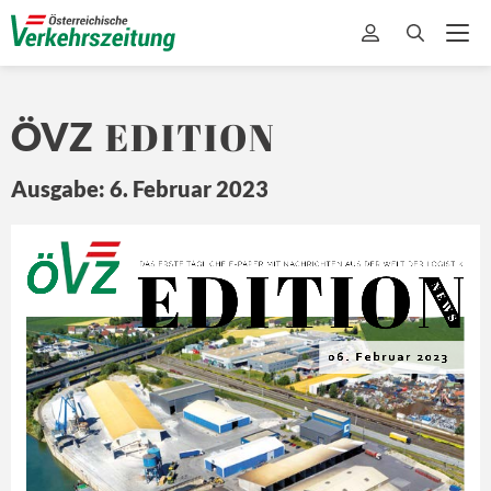
EDITION
ÖVZ
Ausgabe: 6. Februar 2023
EDITION
Ö
Z
DA
S ERSTE 
TÄ
GLICHE 
E-
PAPER MIT
 NA
CHRICHTEN 
A US DER 
WEL
T 
DER L
OGISTIK
N E
W S
06. Februar 2023