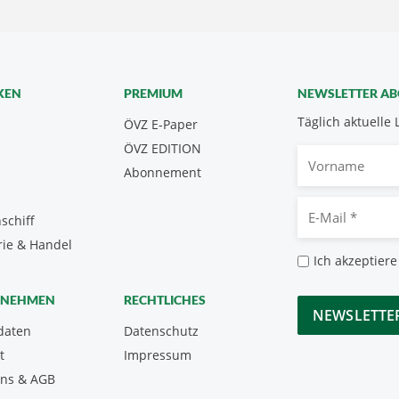
KEN
PREMIUM
NEWSLETTER A
Täglich aktuelle 
ÖVZ E-Paper
ÖVZ EDITION
Vorname
Abonnement
E-
schiff
Mail
rie & Handel
*
Datenschutz
Ich akzeptiere
*
CAPTCHA
RNEHMEN
RECHTLICHES
daten
Datenschutz
t
Impressum
uns & AGB