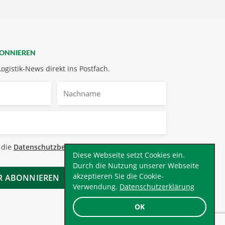
BONNIEREN
Logistik-News direkt ins Postfach.
Nachname
bestimmungen
 die
Datenschutzbestimmungen
.
*
Diese Webseite setzt Cookies ein.
Durch die Nutzung unserer Webseite
akzeptieren Sie die Cookie-
Verwendung.
Datenschutzerklärung
OK