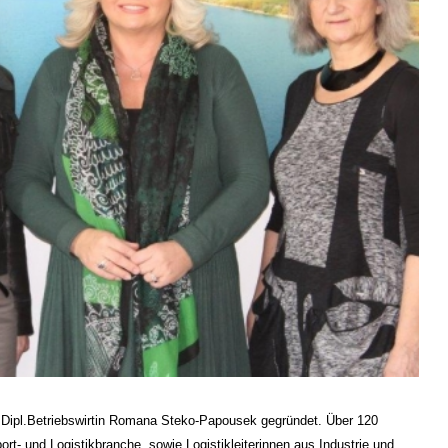
Dipl.Betriebswirtin Romana Steko-Papousek gegründet. Über 120
rt- und Logistikbranche, sowie Logistikleiterinnen aus Industrie und