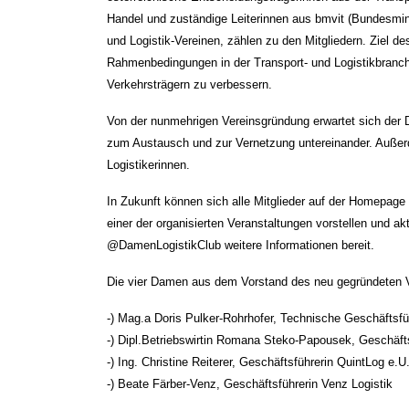
Handel und zuständige Leiterinnen aus bmvit (Bundesmin
und Logistik-Vereinen, zählen zu den Mitgliedern. Ziel d
Rahmenbedingungen in der Transport- und Logistikbran
Verkehrsträgern zu verbessern.
Von der nunmehrigen Vereinsgründung erwartet sich der D
zum Austausch und zur Vernetzung untereinander. Außerd
Logistikerinnen.
In Zukunft können sich alle Mitglieder auf der Homepage d
einer der organisierten Veranstaltungen vorstellen und ak
@DamenLogistikClub weitere Informationen bereit.
Die vier Damen aus dem Vorstand des neu gegründeten 
-) Mag.a Doris Pulker-Rohrhofer, Technische Geschäftsf
-) Dipl.Betriebswirtin Romana Steko-Papousek, Geschäft
-) Ing. Christine Reiterer, Geschäftsführerin QuintLog e.U
-) Beate Färber-Venz, Geschäftsführerin Venz Logistik