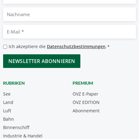
Nachname
E-
Mail
*
Datenschutzbestimmungen
Ich akzeptiere die
Datenschutzbestimmungen
.
*
*
CAPTCHA
RUBRIKEN
PREMIUM
See
ÖVZ E-Paper
Land
ÖVZ EDITION
Luft
Abonnement
Bahn
Binnenschiff
Industrie & Handel