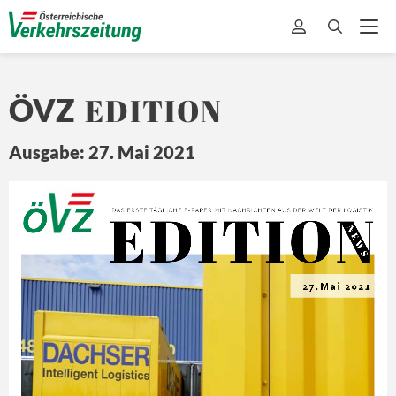
EDITION
ÖVZ
Ausgabe: 27. Mai 2021
EDITION
Ö
Z
DA
S ERSTE 
TÄ
GLICHE 
E-
PAPER MIT
 NA
CHRICHTEN 
A US DER 
WEL
T 
DER L
OGISTIK
N E
W S
27.Mai 2021