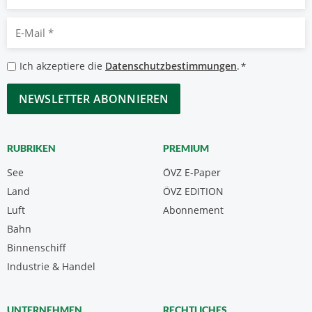
E-
Mail
*
Datenschutzbestimmungen
Ich akzeptiere die
Datenschutzbestimmungen
.
*
*
CAPTCHA
RUBRIKEN
PREMIUM
See
ÖVZ E-Paper
Land
ÖVZ EDITION
Luft
Abonnement
Bahn
Binnenschiff
Industrie & Handel
UNTERNEHMEN
RECHTLICHES