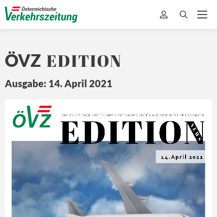
EDITION
ÖVZ
Ausgabe: 14. April 2021
EDITION
Ö
Z
DA
S ERSTE 
TÄ
GLICHE 
E-
PAPER MIT
 NA
CHRICHTEN 
A US DER 
WEL
T 
DER L
OGISTIK
N E
W S
14.April 2021