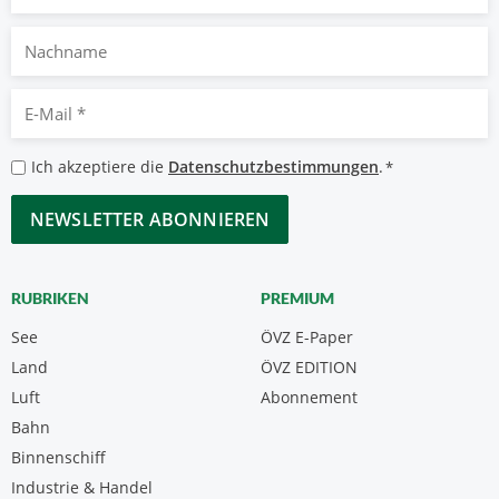
Nachname
E-
Mail
*
Datenschutzbestimmungen
Ich akzeptiere die
Datenschutzbestimmungen
.
*
*
CAPTCHA
RUBRIKEN
PREMIUM
See
ÖVZ E-Paper
Land
ÖVZ EDITION
Luft
Abonnement
Bahn
Binnenschiff
Industrie & Handel