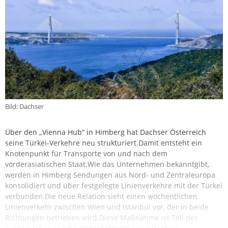
Bild: Dachser
Über den „Vienna Hub“ in Himberg hat Dachser Österreich
seine Türkei-Verkehre neu strukturiert.Damit entsteht ein
Knotenpunkt für Transporte von und nach dem
vorderasiatischen Staat.Wie das Unternehmen bekanntgibt,
werden in Himberg Sendungen aus Nord- und Zentraleuropa
konsolidiert und über festgelegte Linienverkehre mit der Türkei
verbunden.Die neue Relation sieht einen wöchentlichen
Linienverkehr zwischen Wien und Istanbul vor, der in beide
Richtungen betrieben wird.Diese Maßnahme ist Teil des