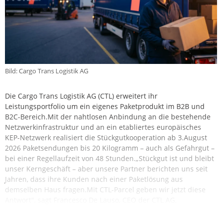
Bild: Cargo Trans Logistik AG
Die Cargo Trans Logistik AG (CTL) erweitert ihr
Leistungsportfolio um ein eigenes Paketprodukt im B2B und
B2C-Bereich.Mit der nahtlosen Anbindung an die bestehende
Netzwerkinfrastruktur und an ein etabliertes europäisches
KEP-Netzwerk realisiert die Stückgutkooperation ab 3.August
2026 Paketsendungen bis 20 Kilogramm – auch als Gefahrgut –
bei einer Regellaufzeit von 48 Stunden.„Stückgut ist und bleibt
unser Kerngeschäft – aber unsere Partner berichten uns seit
Jahren, dass ihre Kunden nach einer Paketlösung aus
demselben Haus fragen.Mit CTL-Parcel geben wir jetzt diese
Antwort", sagt Francesco De Lauso, CEO der CTL AG.