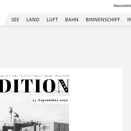
Newslett
SEE
LAND
LUFT
BAHN
BINNENSCHIFF
I
DITION
Ä
GLICHE 
E-
PAPER MIT
 NA
CHRICHTEN 
A US DER 
WEL
T 
DER L
OGISTIK
N E
W S
 14.September 2021