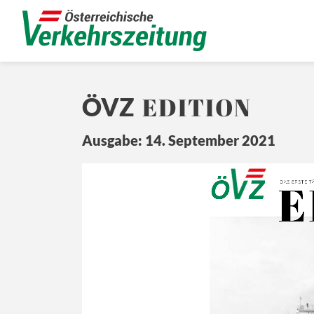
EDITION
ÖVZ
Ausgabe: 14. September 2021
E
Ö
Z
DA
S ERSTE 
T