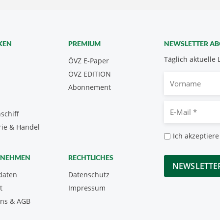
KEN
PREMIUM
NEWSLETTER A
Täglich aktuelle 
ÖVZ E-Paper
ÖVZ EDITION
Vorname
Abonnement
E-
schiff
Mail
rie & Handel
*
Datenschutz
Ich akzeptiere
*
CAPTCHA
RNEHMEN
RECHTLICHES
daten
Datenschutz
t
Impressum
uns & AGB