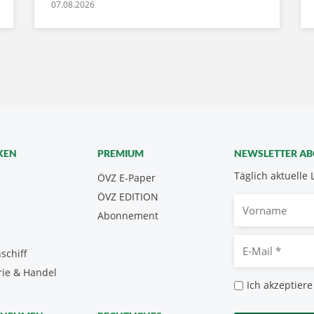
07.08.2026
KEN
PREMIUM
NEWSLETTER A
Täglich aktuelle 
ÖVZ E-Paper
ÖVZ EDITION
Vorname
Abonnement
E-
schiff
Mail
rie & Handel
*
Datenschutz
Ich akzeptiere
*
CAPTCHA