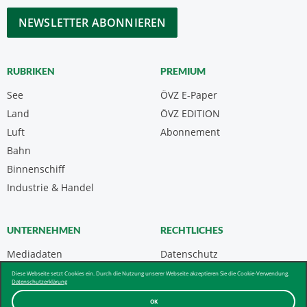
*
CAPTCHA
RUBRIKEN
PREMIUM
See
ÖVZ E-Paper
Land
ÖVZ EDITION
Luft
Abonnement
Bahn
Binnenschiff
Industrie & Handel
UNTERNEHMEN
RECHTLICHES
Mediadaten
Datenschutz
Kontakt
Impressum
Diese Webseite setzt Cookies ein. Durch die Nutzung unserer Webseite akzeptieren Sie die Cookie-Verwendung.
Datenschutzerklärung
Über uns & AGB
OK