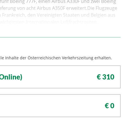
fünf Boeing 777F, einen Airbus A330F und zwei Boeing
ieferung von acht Airbus A350F erweitert.Die Flugzeuge
 Frankreich, den Vereinigten Staaten und Belgien aus
wichtigsten internationalen Luftfrachtrouten.
le Inhalte der Österreichischen Verkehrszeitung erhalten.
Online)
€ 310
€ 0