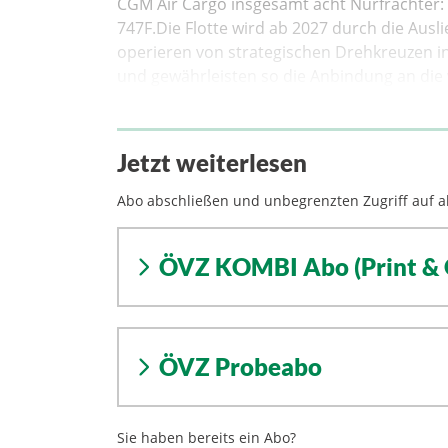
CGM Air Cargo insgesamt acht Nurfrachter: 
747F.Die Flotte wird ab 2027 durch die Ausl
operieren von strategischen Drehkreuzen in
und gewährleisten so die Anbindung an die 
Jetzt weiterlesen
Abo abschließen und unbegrenzten Zugriff auf al
ÖVZ KOMBI Abo (Print & 
ÖVZ Probeabo
Sie haben bereits ein Abo?