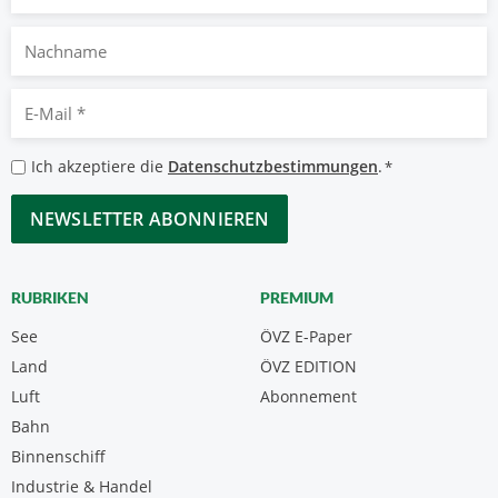
Nachname
E-
Mail
*
Datenschutzbestimmungen
Ich akzeptiere die
Datenschutzbestimmungen
.
*
*
CAPTCHA
RUBRIKEN
PREMIUM
See
ÖVZ E-Paper
Land
ÖVZ EDITION
Luft
Abonnement
Bahn
Binnenschiff
Industrie & Handel