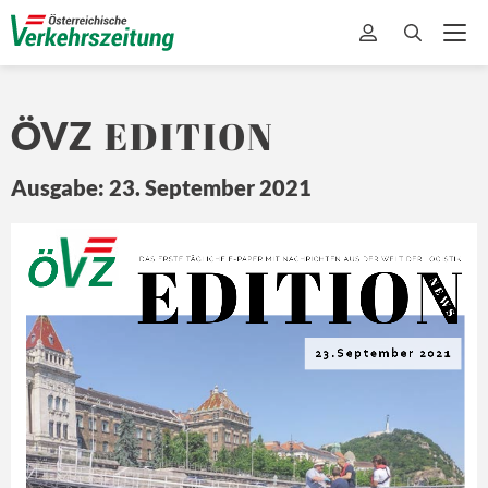
EDITION
ÖVZ
Ausgabe: 23. September 2021
EDITION
Ö
Z
DA
S ERSTE 
TÄ
GLICHE 
E-
PAPER MIT
 NA
CHRICHTEN 
A US DER 
WEL
T 
DER L
OGISTIK
N E
W S
23.September 2021