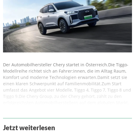
Der Automobilhersteller Chery startet in Österreich.Die Tiggo-
Modellreihe richtet sich an Fahrer:innen, die im Alltag Raum,
Komfort und moderne Technologien erwarten.Damit setzt sie
einen klaren Schwerpunkt auf Familienmobilität.Zum Start
umfasst das Angebot vier Modelle, Tiggo 4, Tiggo 7, Tiggo 8 und
Tiggo 9.Die Chery Group, zu der Chery gehört, zählt zu den
erfolgreichsten Automobilherstellern auf dem globalen Markt.
Jetzt weiterlesen