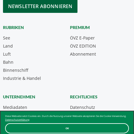
CAPTCHA
RUBRIKEN
PREMIUM
See
ÖVZ E-Paper
Land
ÖVZ EDITION
Luft
Abonnement
Bahn
Binnenschiff
Industrie & Handel
UNTERNEHMEN
RECHTLICHES
Mediadaten
Datenschutz
Kontakt
Impressum
Diese Webseite setzt Cookies ein. Durch die Nutzung unserer Webseite akzeptieren Sie die Cookie-Verwendung.
Datenschutzerklärung
Über uns & AGB
OK