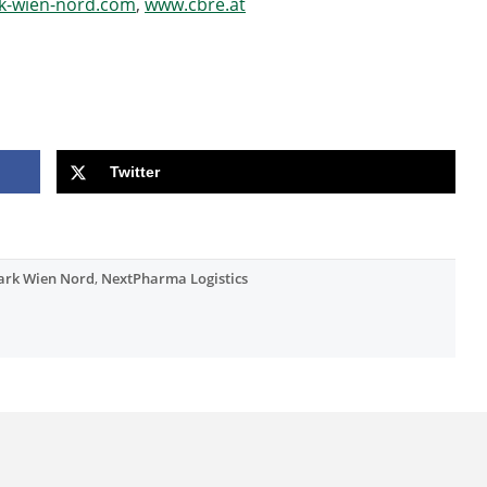
ik-wien-nord.com
,
www.cbre.at
Twitter
park Wien Nord
,
NextPharma Logistics