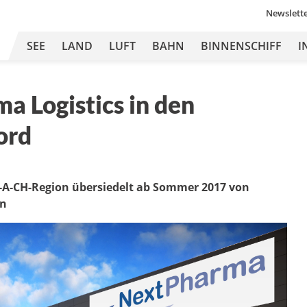
Newslett
SEE
LAND
LUFT
BAHN
BINNENSCHIFF
I
a Logistics in den
ord
 D-A-CH-Region übersiedelt ab Sommer 2017 von
nn