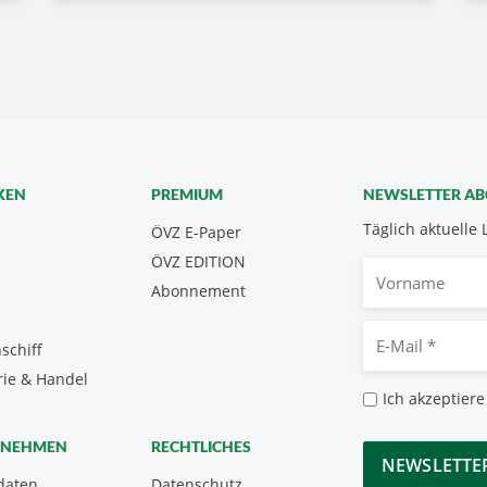
KEN
PREMIUM
NEWSLETTER A
Täglich aktuelle 
ÖVZ E-Paper
ÖVZ EDITION
Vorname
Abonnement
E-
schiff
Mail
rie & Handel
*
Datenschutz
Ich akzeptiere
*
CAPTCHA
RNEHMEN
RECHTLICHES
daten
Datenschutz