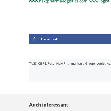
www.nextpharma-logistics.com
,
www.logist
Facebook
TAGS:
CBRE
,
Foto: NextPharma
,
kara Group
,
Logistik
Auch interessant