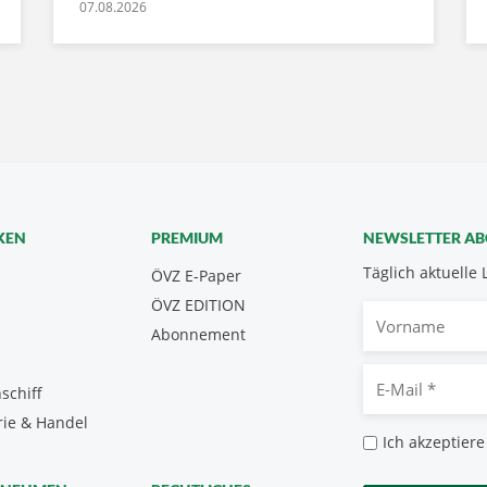
07.08.2026
KEN
PREMIUM
NEWSLETTER A
Täglich aktuelle 
ÖVZ E-Paper
ÖVZ EDITION
Vorname
Abonnement
E-
schiff
Mail
rie & Handel
*
Datenschutz
Ich akzeptiere
*
CAPTCHA