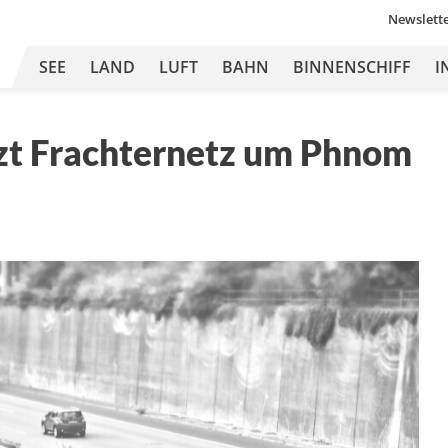
Newslett
SEE
LAND
LUFT
BAHN
BINNENSCHIFF
I
nzt Frachternetz um Phnom