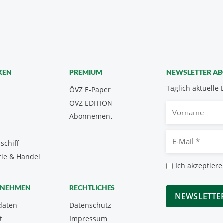
KEN
PREMIUM
NEWSLETTER A
Täglich aktuelle 
ÖVZ E-Paper
ÖVZ EDITION
Vorname
Abonnement
E-
schiff
Mail
rie & Handel
*
Datenschutz
Ich akzeptiere
*
CAPTCHA
RNEHMEN
RECHTLICHES
daten
Datenschutz
t
Impressum