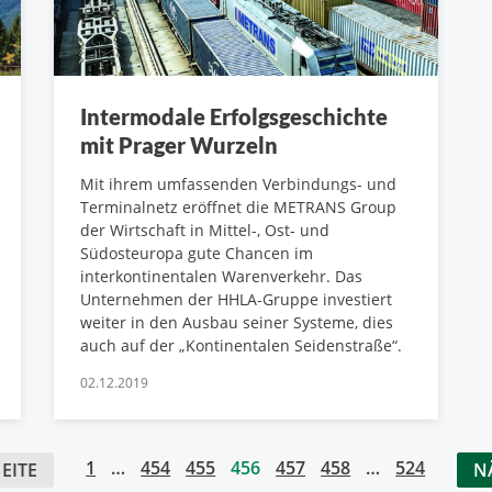
Intermodale Erfolgsgeschichte
mit Prager Wurzeln
Mit ihrem umfassenden Verbindungs- und
Terminalnetz eröffnet die METRANS Group
der Wirtschaft in Mittel-, Ost- und
Südosteuropa gute Chancen im
interkontinentalen Warenverkehr. Das
Unternehmen der HHLA-Gruppe investiert
weiter in den Ausbau seiner Systeme, dies
auch auf der „Kontinentalen Seidenstraße“.
02.12.2019
1
…
454
455
456
457
458
…
524
EITE
N