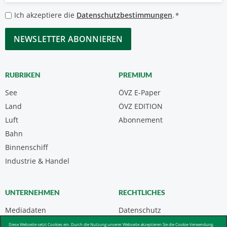
*
Datenschutzbestimmungen
Ich akzeptiere die
Datenschutzbestimmungen
.
*
*
CAPTCHA
RUBRIKEN
PREMIUM
See
ÖVZ E-Paper
Land
ÖVZ EDITION
Luft
Abonnement
Bahn
Binnenschiff
Industrie & Handel
UNTERNEHMEN
RECHTLICHES
Mediadaten
Datenschutz
Kontakt
Impressum
Diese Webseite setzt Cookies ein. Durch die Nutzung unserer Webseite akzeptieren Sie die Cookie-Verwendung.