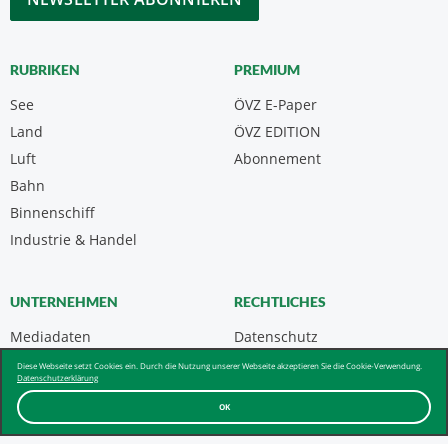
RUBRIKEN
PREMIUM
See
ÖVZ E-Paper
Land
ÖVZ EDITION
Luft
Abonnement
Bahn
Binnenschiff
Industrie & Handel
UNTERNEHMEN
RECHTLICHES
Mediadaten
Datenschutz
Kontakt
Impressum
Diese Webseite setzt Cookies ein. Durch die Nutzung unserer Webseite akzeptieren Sie die Cookie-Verwendung.
Datenschutzerklärung
Über uns & AGB
OK