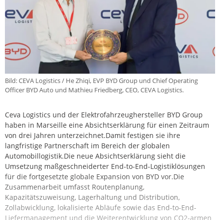
Bild: CEVA Logistics / He Zhiqi, EVP BYD Group und Chief Operating
Officer BYD Auto und Mathieu Friedberg, CEO, CEVA Logistics.
Ceva Logistics und der Elektrofahrzeughersteller BYD Group
haben in Marseille eine Absichtserklärung für einen Zeitraum
von drei Jahren unterzeichnet.Damit festigen sie ihre
langfristige Partnerschaft im Bereich der globalen
Automobillogistik.Die neue Absichtserklärung sieht die
Umsetzung maßgeschneiderter End-to-End-Logistiklösungen
für die fortgesetzte globale Expansion von BYD vor.Die
Zusammenarbeit umfasst Routenplanung,
Kapazitätszuweisung, Lagerhaltung und Distribution,
Zollabwicklung, lokalisierte Abläufe sowie das End-to-End-
Liefermanagement und die Weiterentwicklung von CO2-armen