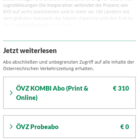
Logistiklösungen.Die Kooperation verbindet die Präsenz von
BYD auf sechs Kontinenten und in mehr als 100 Ländern mit
dem globalen Netzwerk, der lokalen Expertise und den End-to-
End-Logistikfähigkeiten von Ceva.
Jetzt weiterlesen
Abo abschließen und unbegrenzten Zugriff auf alle Inhalte der
Österreichischen Verkehrszeitung erhalten.
ÖVZ KOMBI Abo (Print &
€ 310
Online)
ÖVZ Probeabo
€ 0