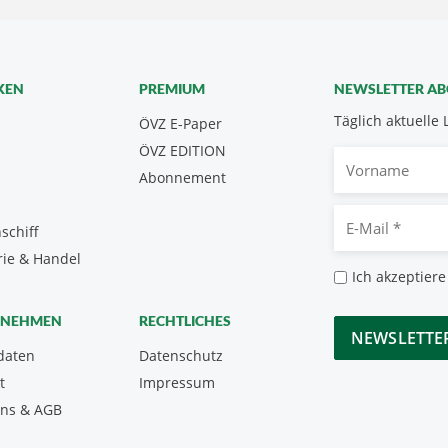
KEN
PREMIUM
NEWSLETTER A
Täglich aktuelle 
ÖVZ E-Paper
ÖVZ EDITION
Vorname
Abonnement
E-
schiff
Mail
rie & Handel
*
Datenschutz
Ich akzeptiere
*
CAPTCHA
RNEHMEN
RECHTLICHES
daten
Datenschutz
t
Impressum
uns & AGB