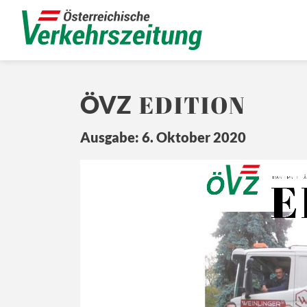
EDITION
ÖVZ
Ausgabe: 6. Oktober 2020
Ö
E
Z
DAS ERSTE TÄ