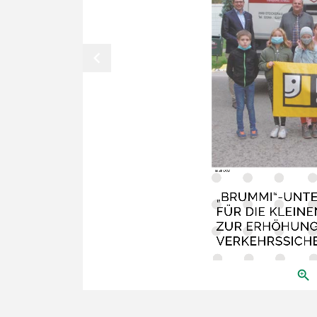
chevron_left
Bild: OVZ
„BRUMMI“-UNTE
FÜR DIE KLEINE
ZUR ERHÖHUNG
VERKEHRSSICH
zoom_in