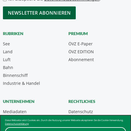
*
CAPTCHA
RUBRIKEN
PREMIUM
See
ÖVZ E-Paper
Land
ÖVZ EDITION
Luft
Abonnement
Bahn
Binnenschiff
Industrie & Handel
UNTERNEHMEN
RECHTLICHES
Mediadaten
Datenschutz
Kontakt
Impressum
Diese Webseite setzt Cookies ein. Durch die Nutzung unserer Webseite akzeptieren Sie die Cookie-Verwendung.
Datenschutzerklärung
Über uns & AGB