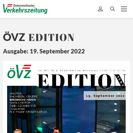
EDITION
ÖVZ
Ausgabe: 19. September 2022
EDITION
Ö
Z
DA
S ERSTE 
TÄ
GLICHE 
E-
PAPER MIT
 NA
CHRICHTEN 
A US DER 
WEL
T 
DER L
OGISTIK
N E
W S
AMAZON
19. September 2022
RHOMBERG GRUPPE
BREMISCHE HÄFEN
NIKOLA MOTOR 
ÖBB - GZ WIEN SÜD
FOUR PARX
DHL TRADE GROWTH ATLAS