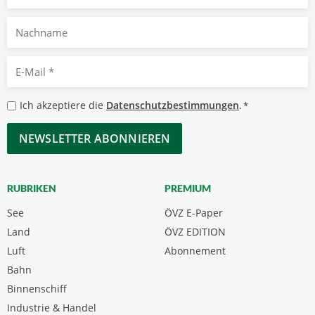
Nachname
E-
Mail
*
Datenschutzbestimmungen
Ich akzeptiere die
Datenschutzbestimmungen
.
*
*
CAPTCHA
RUBRIKEN
PREMIUM
See
ÖVZ E-Paper
Land
ÖVZ EDITION
Luft
Abonnement
Bahn
Binnenschiff
Industrie & Handel