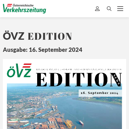
EDITION
ÖVZ
Ausgabe: 16. September 2024
EDITION
Ö
Z
DA
S ERSTE 
TÄ
GLICHE 
E-
PAPER MIT
 NA
CHRICHTEN 
A US DER 
WEL
T 
DER L
OGISTIK
N E
W S
16. September 2024