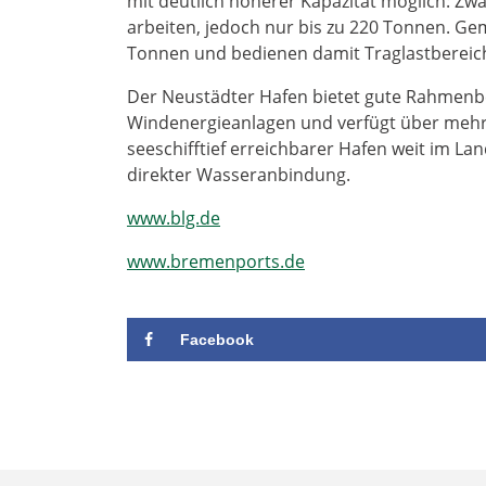
mit deutlich höherer Kapazität möglich: Zw
arbeiten, jedoch nur bis zu 220 Tonnen. G
Tonnen und bedienen damit Traglastbereiche
Der Neustädter Hafen bietet gute Rahmen
Windenergieanlagen und verfügt über mehr
seeschifftief erreichbarer Hafen weit im La
direkter Wasseranbindung.
www.blg.de
www.bremenports.de
Facebook