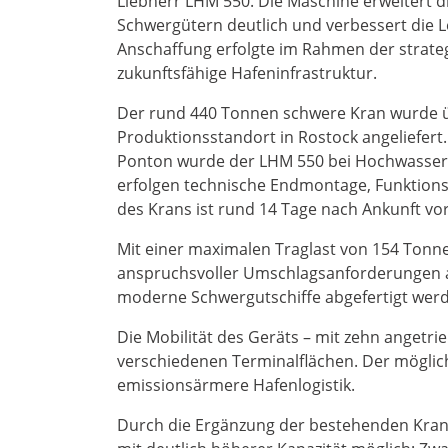
Liebherr LHM 550. Die Maschine erweitert d
Schwergütern deutlich und verbessert die Le
Anschaffung erfolgte im Rahmen der strateg
zukunftsfähige Hafeninfrastruktur.
Der rund 440 Tonnen schwere Kran wurde 
Produktionsstandort in Rostock angeliefer
Ponton wurde der LHM 550 bei Hochwasser 
erfolgen technische Endmontage, Funktion
des Krans ist rund 14 Tage nach Ankunft vo
Mit einer maximalen Traglast von 154 Tonn
anspruchsvoller Umschlagsanforderungen a
moderne Schwergutschiffe abgefertigt wer
Die Mobilität des Geräts – mit zehn angetri
verschiedenen Terminalflächen. Der möglic
emissionsärmere Hafenlogistik.
Durch die Ergänzung der bestehenden Kran