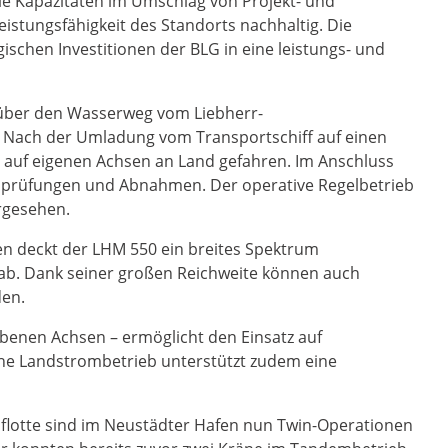
ie Kapazitäten im Umschlag von Projekt- und
istungsfähigkeit des Standorts nachhaltig. Die
ischen Investitionen der BLG in eine leistungs- und
über den Wasserweg vom Liebherr-
t. Nach der Umladung vom Transportschiff auf einen
auf eigenen Achsen an Land gefahren. Im Anschluss
sprüfungen und Abnahmen. Der operative Regelbetrieb
rgesehen.
en deckt der LHM 550 ein breites Spektrum
b. Dank seiner großen Reichweite können auch
den.
ebenen Achsen – ermöglicht den Einsatz auf
he Landstrombetrieb unterstützt zudem eine
flotte sind im Neustädter Hafen nun Twin-Operationen