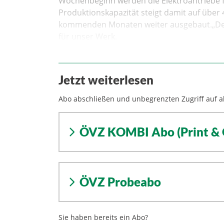
Wochenbeginn werden die Elektroantriebe fü
Produktionskapazität steigt damit auf über
kommenden Monaten weiter ausgebaut.„Der St
für unser Werk.
Jetzt weiterlesen
Abo abschließen und unbegrenzten Zugriff auf al
ÖVZ KOMBI Abo (Print & 
ÖVZ Probeabo
Sie haben bereits ein Abo?