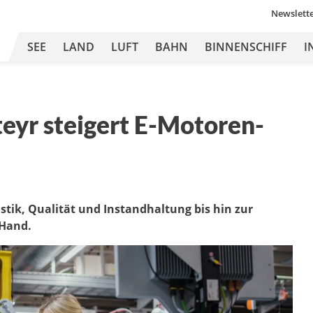
Newslett
SEE
LAND
LUFT
BAHN
BINNENSCHIFF
I
yr steigert E-Motoren-
tik, Qualität und Instandhaltung bis hin zur
 Hand.